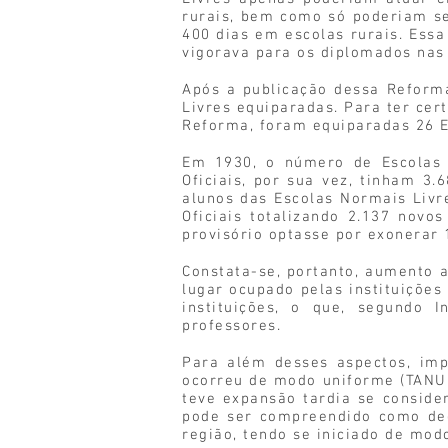
rurais, bem como só poderiam se
400 dias em escolas rurais. Essa
vigorava para os diplomados nas 
Após a publicação dessa Reform
Livres equiparadas. Para ter cer
Reforma, foram equiparadas 26 Es
Em 1930, o número de Escolas 
Oficiais, por sua vez, tinham 3
alunos das Escolas Normais Liv
Oficiais totalizando 2.137 nov
provisório optasse por exonerar 
Constata-se, portanto, aumento 
lugar ocupado pelas instituições
instituições, o que, segundo 
professores.
Para além desses aspectos, imp
ocorreu de modo uniforme (TANURI
teve expansão tardia se conside
pode ser compreendido como dec
região, tendo se iniciado de mod