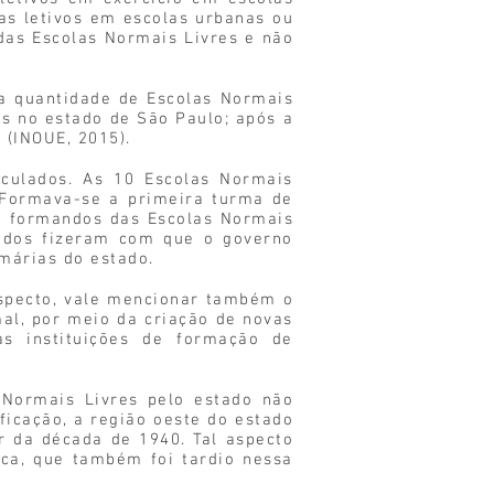
as letivos em escolas urbanas ou
 das Escolas Normais Livres e não
a quantidade de Escolas Normais
is no estado de São Paulo; após a
 (INOUE, 2015).
culados. As 10 Escolas Normais
 “Formava-se a primeira turma de
3 formandos das Escolas Normais
tados fizeram com que o governo
márias do estado.
aspecto, vale mencionar também o
mal, por meio da criação de novas
as instituições de formação de
 Normais Livres pelo estado não
ficação, a região oeste do estado
r da década de 1940. Tal aspecto
ca, que também foi tardio nessa