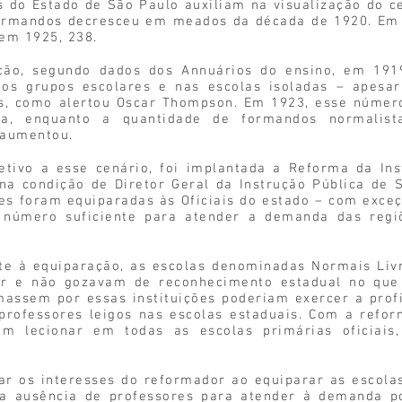
 do Estado de São Paulo auxiliam na visualização do ce
formandos decresceu em meados da década de 1920. Em
 em 1925, 238.
ção, segundo dados dos Annuários do ensino, em 191
nos grupos escolares e nas escolas isoladas – apesa
s, como alertou Oscar Thompson. Em 1923, esse número
a, enquanto a quantidade de formandos normalist
 aumentou.
tivo a esse cenário, foi implantada a Reforma da Inst
a condição de Diretor Geral da Instrução Pública de S
es foram equiparadas às Oficiais do estado – com exce
 número suficiente para atender a demanda das regi
te à equiparação, as escolas denominadas Normais Livr
ular e não gozavam de reconhecimento estadual no que
massem por essas instituições poderiam exercer a prof
professores leigos nas escolas estaduais. Com a refo
am lecionar em todas as escolas primárias oficiais,
car os interesses do reformador ao equiparar as escola
 ausência de professores para atender à demanda po