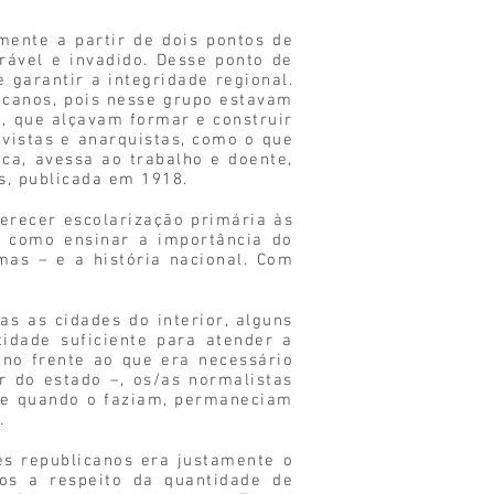
mente a partir de dois pontos de
erável e invadido. Desse ponto de
garantir a integridade regional.
licanos, pois nesse grupo estavam
, que alçavam formar e construir
vistas e anarquistas, como o que
ca, avessa ao trabalho e doente,
s, publicada em 1918.
ferecer escolarização primária às
m como ensinar a importância do
mas – e a história nacional. Com
s as cidades do interior, alguns
idade suficiente para atender a
no frente ao que era necessário
r do estado –, os/as normalistas
s e quando o faziam, permaneciam
.
s republicanos era justamente o
os a respeito da quantidade de