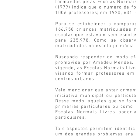
formandos pelas Escolas Normais
(1979) indica que o número de 
1006 professores; em 1920, 631;
Para se estabelecer a compara
166.758 crianças matriculadas 
escolar que estavam sem escola
para 235.978. Como se observ
matriculados na escola primária
Buscando responder de modo efe
promovida por Amadeu Mendes, n
vigendo, as Escolas Normais Livr
visando formar professores em
centros urbanos.
Vale mencionar que anteriormen
iniciativa municipal ou partic
Desse modo, aqueles que se for
primárias particulares ou como 
Escolas Normais Livres poderi
particulares.
Tais aspectos permitem identifi
um dos grandes problemas era a