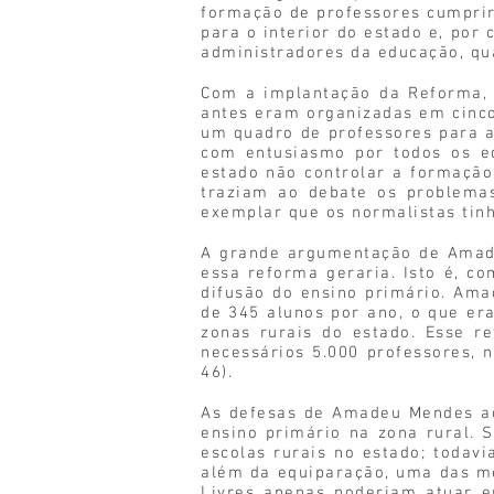
formação de professores cumprir
para o interior do estado e, por
administradores da educação, qu
Com a implantação da Reforma, 
antes eram organizadas em cinco
um quadro de professores para a
com entusiasmo por todos os ed
estado não controlar a formação 
traziam ao debate os problemas
exemplar que os normalistas tin
A grande argumentação de Amade
essa reforma geraria. Isto é, c
difusão do ensino primário. Am
de 345 alunos por ano, o que era
zonas rurais do estado. Esse re
necessários 5.000 professores, 
46).
As defesas de Amadeu Mendes ac
ensino primário na zona rural. 
escolas rurais no estado; todav
além da equiparação, uma das m
Livres apenas poderiam atuar e