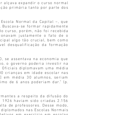
r alçava expandir o curso normal
ação primária tanto por parte dos
Escola Normal da Capital –, que
o. Buscava-se formar rapidamente
o curso, porém, não foi recebida
tionavam justamente o fato de o
icipal algo tão crucial, bem como
vel desqualificação da formação
0, se assentava na economia que
o, o governo poderia investir na
s Oficiais diplomavam uma média
000 crianças em idade escolar nas
...] em média 30 alumnos, seriam
imo de 6 anos poderiam dar.” (p.
mantes a respeito da difusão do
e 1926 haviam sido criadas 2.156
alta de professores. Desse modo,
 diplomados nas Escolas Normais
letivos em exercício em escolas