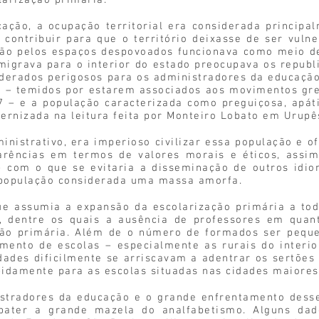
larização primária.
ação, a ocupação territorial era considerada principal
e contribuir para que o território deixasse de ser vuln
ção pelos espaços despovoados funcionava como meio de 
migrava para o interior do estado preocupava os repub
iderados perigosos para os administradores da educação
es – temidos por estarem associados aos movimentos gre
 – e a população caracterizada como preguiçosa, apáti
ernizada na leitura feita por Monteiro Lobato em Urupê
ministrativo, era imperioso civilizar essa população e o
arências em termos de valores morais e éticos, assi
 – com o que se evitaria a disseminação de outros idio
a população considerada uma massa amorfa.
ue assumia a expansão da escolarização primária a toda
, dentre os quais a ausência de professores em quant
ão primária. Além de o número de formados ser peque
mento de escolas – especialmente as rurais do interio
ades dificilmente se arriscavam a adentrar os sertõe
pidamente para as escolas situadas nas cidades maiores
istradores da educação e o grande enfrentamento desse
bater a grande mazela do analfabetismo. Alguns dad