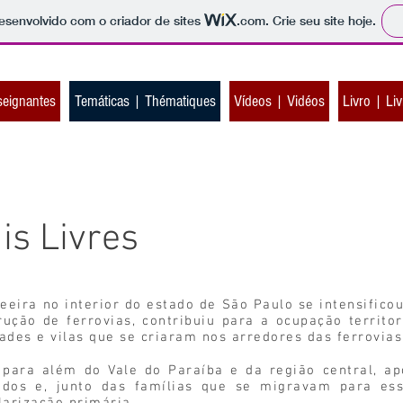
 desenvolvido com o criador de sites
.com
. Crie seu site hoje.
seignantes
Temáticas | Thématiques
Vídeos | Vidéos
Livro | Liv
is Livres
eira no interior do estado de São Paulo se intensificou
ção de ferrovias, contribuiu para a ocupação territor
des e vilas que se criaram nos arredores das ferrovias
para além do Vale do Paraíba e da região central, ap
ados e, junto das famílias que se migravam para ess