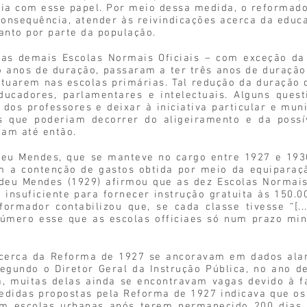
ia com esse papel. Por meio dessa medida, o reformado
 consequência, atender às reivindicações acerca da educ
anto por parte da população.
as demais Escolas Normais Oficiais – com exceção da 
 anos de duração, passaram a ter três anos de duraçã
tuarem nas escolas primárias. Tal redução da duração d
ucadores, parlamentares e intelectuais. Alguns ques
dos professores e deixar à iniciativa particular e mun
 que poderiam decorrer do aligeiramento e da possí
ham até então.
u Mendes, que se manteve no cargo entre 1927 e 193
om a contenção de gastos obtida por meio da equiparaçã
adeu Mendes (1929) afirmou que as dez Escolas Normai
 insuficiente para fornecer instrução gratuita às 150.
formador contabilizou que, se cada classe tivesse “[
número esse que as escolas officiaes só num prazo min
erca da Reforma de 1927 se ancoravam em dados alar
Segundo o Diretor Geral da Instrução Pública, no ano d
ia, muitas delas ainda se encontravam vagas devido à f
edidas propostas pela Reforma de 1927 indicava que os
m escolas urbanas após terem permanecido 200 dias 