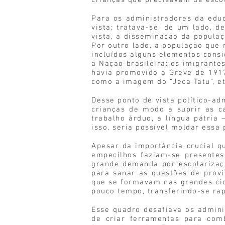
crianças que precisavam de esco
Para os administradores da educ
vista; tratava-se, de um lado, d
vista, a disseminação da popula
Por outro lado, a população que 
incluídos alguns elementos cons
a Nação brasileira: os imigrant
havia promovido a Greve de 1917
como a imagem do “Jeca Tatu”, et
Desse ponto de vista político-ad
crianças de modo a suprir as c
trabalho árduo, a língua pátria
isso, seria possível moldar ess
Apesar da importância crucial q
empecilhos faziam-se presentes
grande demanda por escolarizaç
para sanar as questões de provi
que se formavam nas grandes cid
pouco tempo, transferindo-se ra
Esse quadro desafiava os admin
de criar ferramentas para com