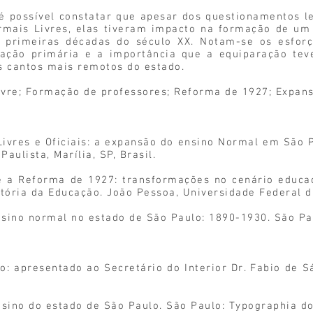
 é possível constatar que apesar dos questionamentos 
ormais Livres, elas tiveram impacto na formação de um
s primeiras décadas do século XX. Notam-se os esfor
ação primária e a importância que a equiparação teve
 cantos mais remotos do estado.
ivre; Formação de professores; Reforma de 1927; Expans
e Livres e Oficiais: a expansão do ensino Normal em São 
aulista, Marília, SP, Brasil.
e a Reforma de 1927: transformações no cenário educac
stória da Educação. João Pessoa, Universidade Federal d
ensino normal no estado de São Paulo: 1890-1930. São Pa
o: apresentado ao Secretário do Interior Dr. Fabio de S
sino do estado de São Paulo. São Paulo: Typographia do 