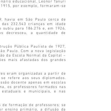
nário educacional. Leonor Tanuri
 1915, por exemplo, formaram-se
9, havia em São Paulo cerca de
r das 232.543 crianças em idade
 subiu para 186.276 e, em 1926,
as decresceu, a quantidade de
rução Pública Paulista de 1927,
ão Paulo. Com a nova legislação
ção da Escola Normal da Capital –
ões mais afastadas dos grandes
es eram organizadas a partir de
 se refere aos seus diplomados.
issão docente apenas em escolas
rma, os professores formados nas
 estaduais e municipais, e nas
s de formação de professores; se
r ensino primário, a difusão da