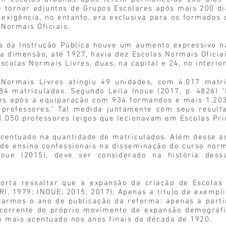
 tornar adjuntos de Grupos Escolares após mais 200 di
 exigência, no entanto, era exclusiva para os formados
Normais Oficiais.
a da Instrução Pública houve um aumento expressivo n
ta dimensão, até 1927, havia dez Escolas Normais Oficia
colas Normais Livres, duas, na capital e 24, no interior
Normais Livres atingiu 49 unidades, com 4.017 matri
.684 matriculados. Segundo Leila Inoue (2017, p. 4826)
res após a equiparação com 934 formandos e mais 1.20
os professores.” Tal medida juntamente com seus resul
1.050 professores leigos que lecionavam em Escolas Pri
acentuado na quantidade de matriculados. Além desse 
 de ensino confessionais na disseminação do curso nor
Inoue (2015), deve ser considerado na história dess
orta ressaltar que a expansão da criação de Escolas
, 1979; INOUE, 2015; 2017). Apenas a título de exempli
rarmos o ano de publicação da reforma: apenas a parti
orrente do próprio movimento de expansão demográfi
o mais acentuado nos anos finais da década de 1920.