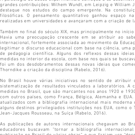
grandes contribuições: Wilhem Wundt, em Leipzig e William 
destaque nos estudos do campo emergente. Na constituiçã
filosóficas. O pensamento quantitativo ganhou espaço n
realizadas em universidades e avançaram com a criação de la
Também no final do século XIX, mas principalmente no início
Havia uma preocupação crescente em se atribuir ao sabe
internacional, fortemente associada ao movimento da Educa
legitimar o discurso educacional com base na ciência, uma
de pedagogia científica. Alguns dos reflexos dessas idei
medidas no interior da escola, com base nos quais se buscava 
foi um dos desdobramentos dessas novas ideias que come
Thorndike a criação da disciplina (Rabelo, 2016).
No Brasil houve várias iniciativas no sentido de atribui
sistematização de resultados vinculados a laboratórios. A 
medidas no Brasil, que são marcantes nos anos 1920 e 193
com outros países, como França, Bélgica, Alemanha e EUA.
atualizados com a bibliografia internacional mais modern
alguns destinos privilegiados instituições nos EUA, como o 
Jean-Jacques Rousseau, na Suíça (Rabelo, 2016).
As publicações de autores internacionais chegavam ao Bra
educadores buscavam “tornar a bibliografia internacional