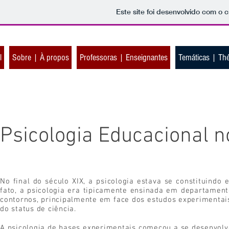
Este site foi desenvolvido com o c
l
Sobre | À propos
Professoras | Enseignantes
Temáticas | Th
Psicologia Educacional no
No final do século XIX, a psicologia estava se constituindo
fato, a psicologia era tipicamente ensinada em departamen
contornos, principalmente em face dos estudos experimentais,
do status de ciência.
A psicologia de bases experimentais começou a se desenvolv