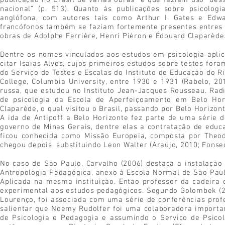
publicação no Brasil de várias obras” e que faziam uso “dess
nacional” (p. 513). Quanto às publicações sobre psicolog
anglófona, com autores tais como Arthur I. Gates e Edwa
francófonos também se faziam fortemente presentes entres a
obras de Adolphe Ferrière, Henri Piéron e Édouard Claparède
Dentre os nomes vinculados aos estudos em psicologia apli
citar Isaias Alves, cujos primeiros estudos sobre testes for
do Serviço de Testes e Escalas do Instituto de Educação do R
College, Columbia University, entre 1930 e 1931 (Rabelo, 2
russa, que estudou no Instituto Jean-Jacques Rousseau. Radi
de psicologia da Escola de Aperfeiçoamento em Belo Hori
Claparède, o qual visitou o Brasil, passando por Belo Horizon
A ida de Antipoff a Belo Horizonte fez parte de uma série
governo de Minas Gerais, dentre elas a contratação de edu
ficou conhecida como Missão Europeia, composta por Theod
chegou depois, substituindo Leon Walter (Araújo, 2010; Fonsec
No caso de São Paulo, Carvalho (2006) destaca a instalação
Antropologia Pedagógica, anexo à Escola Normal de São Paul
Aplicada na mesma instituição. Então professor da cadeira 
experimental aos estudos pedagógicos. Segundo Golombek (20
Lourenço, foi associada com uma série de conferências profe
salientar que Noemy Rudolfer foi uma colaboradora importan
de Psicologia e Pedagogia e assumindo o Serviço de Psicol