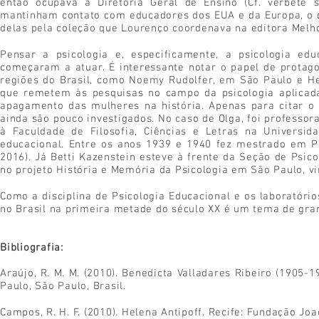
então ocupava a Diretoria Geral de Ensino (Cf. verbete
mantinham contato com educadores dos EUA e da Europa, o q
delas pela coleção que Lourenço coordenava na editora Melh
Pensar a psicologia e, especificamente, a psicologia ed
começaram a atuar. É interessante notar o papel de prota
regiões do Brasil, como Noemy Rudolfer, em São Paulo e He
que remetem às pesquisas no campo da psicologia aplicad
apagamento das mulheres na história. Apenas para citar o
ainda são pouco investigados. No caso de Olga, foi professo
à Faculdade de Filosofia, Ciências e Letras na Universi
educacional. Entre os anos 1939 e 1940 fez mestrado em Psi
2016). Já Betti Kazenstein esteve à frente da Seção de Psic
no projeto História e Memória da Psicologia em São Paulo, v
Como a disciplina de Psicologia Educacional e os laboratór
no Brasil na primeira metade do século XX é um tema de gran
Bibliografia:
Araújo, R. M. M. (2010). Benedicta Valladares Ribeiro (1905-
Paulo, São Paulo, Brasil.
Campos, R. H. F. (2010). Helena Antipoff. Recife: Fundação J